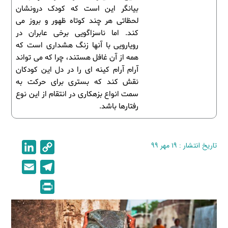
بیانگر این است که کودک درونشان
لحظاتی هر چند کوتاه ظهور و بروز می
کند. اما ناسزاگویی برخی عابران در
رویارویی با آنها زنگ هشداری است که
همه از آن غافل هستند، چرا که می تواند
آرام آرام کینه ای را در دل این کودکان
نقش کند که بستری برای حرکت به
سمت انواع بزهکاری در انتقام از این نوع
رفتارها باشد.
تاریخ انتشار : ۱۹ مهر ۹۹
C
L
i
o
E
T
n
p
m
e
P
k
y
a
l
r
e
L
i
e
i
d
i
l
g