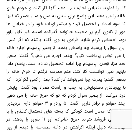
هستند و سنشان بالای ۶۰ سال است به همین دلیل توانایی انجام
کار را ندارند، بنابراین اجازه نمی دهم آنها کار کنند و خودم خرج
خانه را می دهم. این پاسخ برای فردی به سن و سال بصیر که تنها
تا سوم ابتدایی تحصیل کرده و بیشتر اوقات خود را در خیابان ها
دور از کانون گرم پر محبت خانواده گذرانده است، غیر قابل باور
بود، احساس کردم شاید افرادی به وی گفته باشند که اگر کسی
این سوال را پرسید چه پاسخی بدهد. از بصیر پرسیدم اجاره خانه
را می توانی پرداخت کنی؟ چقدر اجاره می دهی؟ گفت: ماهی
صد هزار تومان، پرسیدم چرا ادامه تحصیل نداده است، پاسخ داد:
بابایم نمی توانست کار کند، منم مدرسه نرفتم تا خرج خانه را
بدهم. گفتم: پدرت چرا نمی‌تواند کار کند؟ بعد از کمی فکر کردن که
با پیچاندن دستهایش به چپ و راست همراه بود گفت: پایش
درد می‌کند. از بصیر سوال کردم که تو که خرج خانه را می دهی
چند خواهر و برادر داری. گفت: ۵ برادر و ۳ خواهر دارم. تردیدی
نداشتم که محال است کودکی که بسته های دستمال کاغذی را با
اصرار می فروشد بتواند خرج خانواده ای ۱۱ نفری را بدهد. در
نهایت به دلیل اینکه اکراهش در ادامه مصاحبه را دیدم از وی