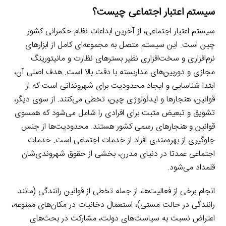
a
l
r
e
L
سیستم اعتبار اجتماعی چیست؟
i
e
i
d
i
l
g
سیستم اعتبار اجتماعی، از آخرین ابداعات نظام حکمرانی کشور
n
I
n
r
چین است. این سیستم متصل به مجموعه‌‌ای کامل از ابزارهای
t
n
k
a
نرم‌افزاری و سخت‌افزاری نظیر بسترهای نظارت و مانیتورینگ
m
مجازی و دوربین‌های مداربسته با دقت بالا است. هدف اصلی آن،
ابتدا شناسایی و ایجاد محدودیت برای شهروندانی است که از
قوانین، هنجارها و ایدئولوژی چین، تخطی می‌کنند. از سوی دیگر،
تشویق و تبعیض مثبت برای افرادی را شامل می‌شود که همسوی
قوانین و هنجارهای رسمی کشور هستند. محدودیت‌ها از جنس
جلوگیری از بهره‌مندی افراد از خدمات اجتماعی است. خدمات
اجتماعی عمدتا در دنیای مدرن، بخشی از حقوق شهروندی‌شان
قلمداد می‌شود.
انجام برخی از فعالیت‌ها، از جمله تخطی از قوانین رانندگی (مانند
رانندگی در حالت مستی)، استعمال دخانیات در مکان‌های ممنوعه،
اعتراض نسبت به سیاست‌های دولت، مشارکت در بحث‌های