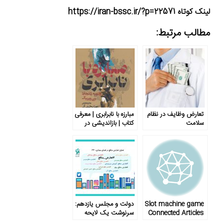
لینک کوتاه https://iran-bssc.ir/?p=22571
مطالب مرتبط:
تعارض وظایف در نظام
مبارزه با نابرابری | معرفی
سلامت
کتاب | بازاندیشی در
نقش دولت
Slot machine game
دولت و مجلس یازدهم:
Connected Articles
سرنوشت یک لایحه