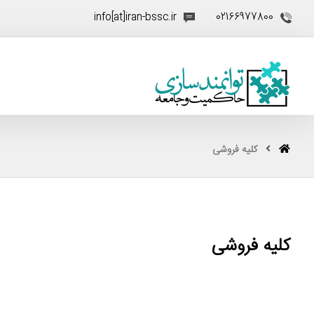
info[at]iran-bssc.ir
02166977800
کلیه فروشی
کلیه فروشی