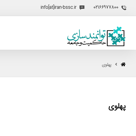
info[at]iran-bssc.ir
02166977800
پهلوی
پهلوی