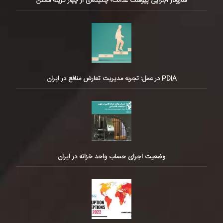
سازوکار اجرایی پیوست عدالت؛ چکیده‌ای از چهار گزینه ممکن
PDIA در عمل: تجربه مدیریت تعارض منافع در ایران
وضعیت اجرای حساب واحد خزانه در ایران