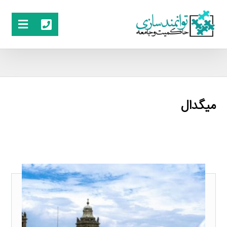
میگدال