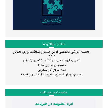
مطالب نوافزوده
اجلاسیه آموزشی تخصصی اولین جشنواره شفافیت و رفع تعارض
منافع
نقدی بر آیین‌نامه بیمه رانندگان تاکسی اینترنتی
حسابرسی تعارض منافع
بیمه نیروی کار پلتفرمی
بودجه‌ریزی کودک‌محور : ضرورت، الزامات و پیامدها
عضویت در خبرنامه
فرم عضویت در خبرنامه