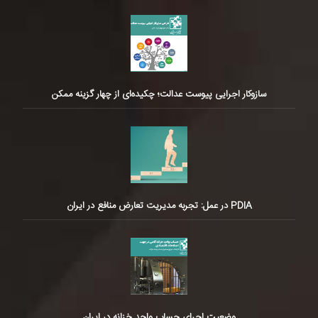
سازوکار اجرایی پیوست عدالت؛ چکیده‌ای از چهار گزینه ممکن
PDIA در عمل: تجربه مدیریت تعارض منافع در ایران
وضعیت اجرای حساب واحد خزانه در ایران