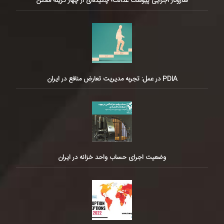
سازوکار اجرایی پیوست عدالت؛ چکیده‌ای از چهار گزینه ممکن
PDIA در عمل: تجربه مدیریت تعارض منافع در ایران
وضعیت اجرای حساب واحد خزانه در ایران