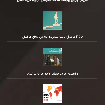
سازوکار اجرایی پیوست عدالت؛ چکیده‌ای از چهار گزینه ممکن
PDIA در عمل: تجربه مدیریت تعارض منافع در ایران
وضعیت اجرای حساب واحد خزانه در ایران