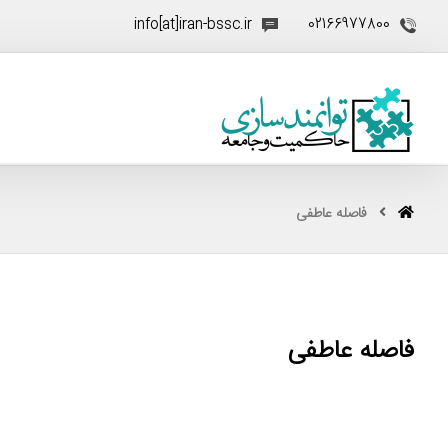
info[at]iran-bssc.ir
02166977800
فاصله عاطفی
فاصله عاطفی