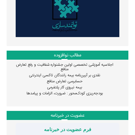
مطالب نوافزوده
اجلاسیه آموزشی تخصصی اولین جشنواره شفافیت و رفع تعارض
منافع
نقدی بر آیین‌نامه بیمه رانندگان تاکسی اینترنتی
حسابرسی تعارض منافع
بیمه نیروی کار پلتفرمی
بودجه‌ریزی کودک‌محور : ضرورت، الزامات و پیامدها
عضویت در خبرنامه
فرم عضویت در خبرنامه