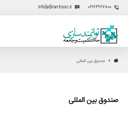
info[at]iran-bssc.ir
02166977800
صندوق بین ­المللی
صندوق بین ­المللی