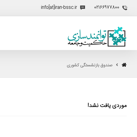
info[at]iran-bssc.ir
02166977800
صندوق بازنشستگی کشوری
موردی یافت نشد!