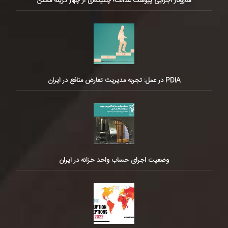
سازوکار اجرایی پیوست عدالت؛ چکیده‌ای از چهار گزینه ممکن
PDIA در عمل: تجربه مدیریت تعارض منافع در ایران
وضعیت اجرای حساب واحد خزانه در ایران