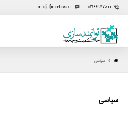
info[at]iran-bssc.ir
02166977800
سیاسی
سیاسی