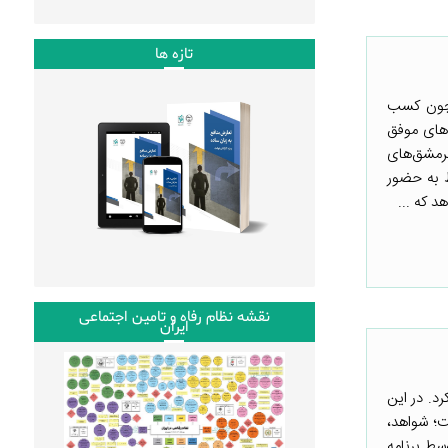
تازه ها
مچون کسب
های موفق
سرمشق‌های
 به حضور
نقشه نظام رفاه و تامین اجتماعی
ایران
 انطباق مداوم مسئله محور» (PDIA) را منتشر کرد. در این
ت؛ شواهد،
سط برنامه