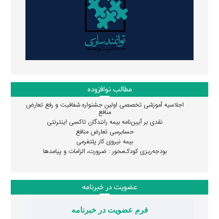
مطالب نوافزوده
اجلاسیه آموزشی تخصصی اولین جشنواره شفافیت و رفع تعارض
منافع
نقدی بر آیین‌نامه بیمه رانندگان تاکسی اینترنتی
حسابرسی تعارض منافع
بیمه نیروی کار پلتفرمی
بودجه‌ریزی کودک‌محور : ضرورت، الزامات و پیامدها
عضویت در خبرنامه
فرم عضویت در خبرنامه