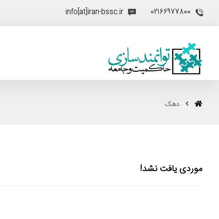
info[at]iran-bssc.ir
02166977800
دهک
موردی یافت نشد!