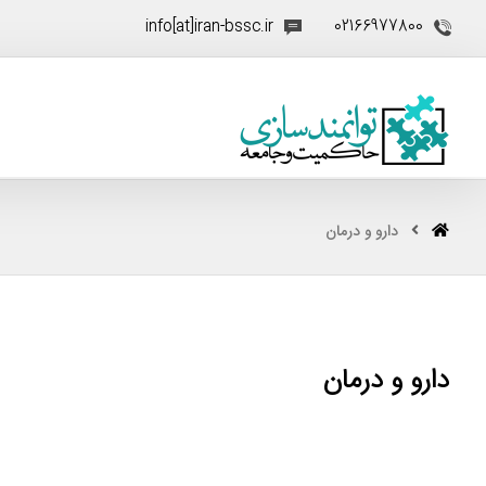
info[at]iran-bssc.ir
02166977800
دارو و درمان
دارو و درمان