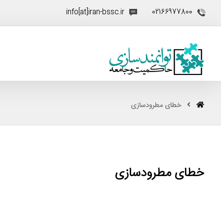
info[at]iran-bssc.ir
02166977800
خطای مطرودسازی
خطای مطرودسازی