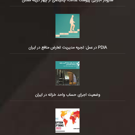
سازوکار اجرایی پیوست عدالت؛ چکیده‌ای از چهار گزینه ممکن
PDIA در عمل: تجربه مدیریت تعارض منافع در ایران
وضعیت اجرای حساب واحد خزانه در ایران