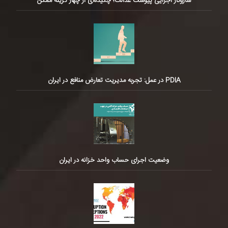
سازوکار اجرایی پیوست عدالت؛ چکیده‌ای از چهار گزینه ممکن
PDIA در عمل: تجربه مدیریت تعارض منافع در ایران
وضعیت اجرای حساب واحد خزانه در ایران