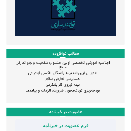
مطالب نوافزوده
اجلاسیه آموزشی تخصصی اولین جشنواره شفافیت و رفع تعارض
منافع
نقدی بر آیین‌نامه بیمه رانندگان تاکسی اینترنتی
حسابرسی تعارض منافع
بیمه نیروی کار پلتفرمی
بودجه‌ریزی کودک‌محور : ضرورت، الزامات و پیامدها
عضویت در خبرنامه
فرم عضویت در خبرنامه