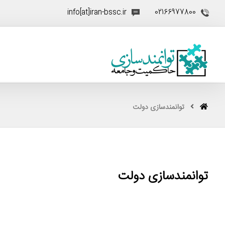
info[at]iran-bssc.ir
02166977800
توانمندسازی دولت
توانمندسازی دولت