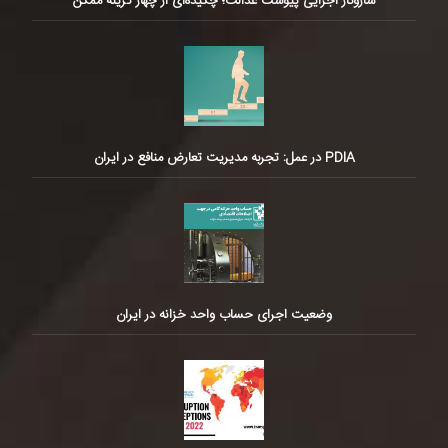
سازوکار اجرایی پیوست عدالت؛ چکیده‌ای از چهار گزینه ممکن
PDIA در عمل: تجربه مدیریت تعارض منافع در ایران
وضعیت اجرای حساب واحد خزانه در ایران