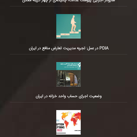
سازوکار اجرایی پیوست عدالت؛ چکیده‌ای از چهار گزینه ممکن
PDIA در عمل: تجربه مدیریت تعارض منافع در ایران
وضعیت اجرای حساب واحد خزانه در ایران