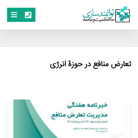
تعارض منافع در حوزۀ انرژی