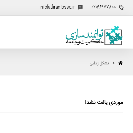
info[at]iran-bssc.ir
02166977800
تشکل زدایی
موردی یافت نشد!