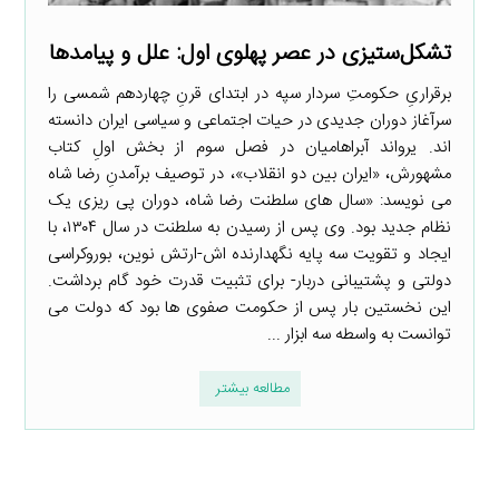
تشکل‌ستیزی در عصر پهلوی اول: علل و پیامدها
برقراریِ حکومتِ سردار سپه در ابتدای قرنِ چهاردهم شمسی را
سرآغاز دوران جدیدی در حیات اجتماعی و سیاسی ایران دانسته
اند. یرواند آبراهامیان در فصل سوم از بخش اولِ کتاب
مشهورش، «ایران بین دو انقلاب»، در توصیف برآمدنِ رضا شاه
می نویسد: «سال های سلطنت رضا شاه، دوران پی ریزی یک
نظام جدید بود. وی پس از رسیدن به سلطنت در سال ۱۳۰۴، با
ایجاد و تقویت سه پایه نگهدارنده اش-ارتش نوین، بوروکراسی
دولتی و پشتیبانی دربار- برای تثبیت قدرت خود گام برداشت.
این نخستین بار پس از حکومت صفوی ها بود که دولت می
توانست به واسطه سه ابزار ...
مطالعه بیشتر