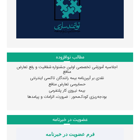
مطالب نوافزوده
اجلاسیه آموزشی تخصصی اولین جشنواره شفافیت و رفع تعارض
منافع
نقدی بر آیین‌نامه بیمه رانندگان تاکسی اینترنتی
حسابرسی تعارض منافع
بیمه نیروی کار پلتفرمی
بودجه‌ریزی کودک‌محور : ضرورت، الزامات و پیامدها
عضویت در خبرنامه
فرم عضویت در خبرنامه