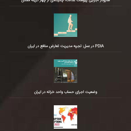
سازوکار اجرایی پیوست عدالت؛ چکیده‌ای از چهار گزینه ممکن
PDIA در عمل: تجربه مدیریت تعارض منافع در ایران
وضعیت اجرای حساب واحد خزانه در ایران