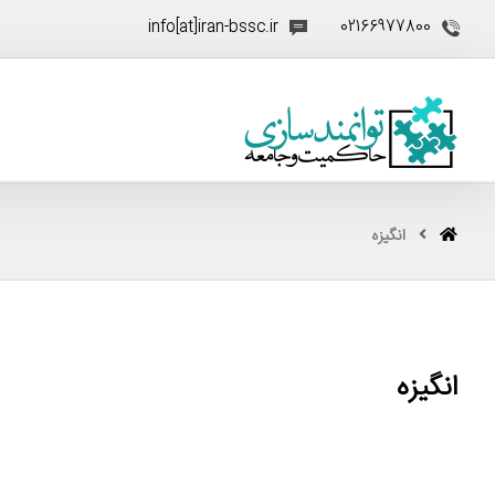
info[at]iran-bssc.ir
02166977800
انگیزه
انگیزه