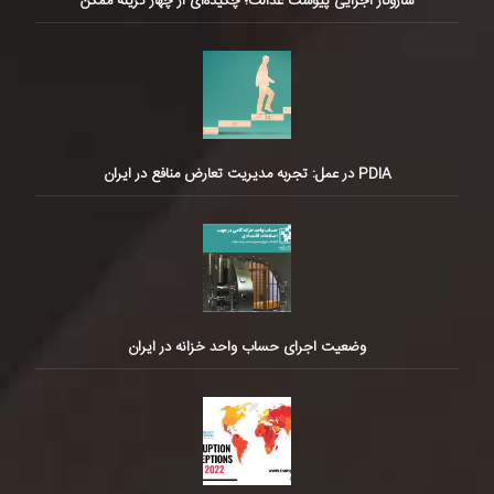
سازوکار اجرایی پیوست عدالت؛ چکیده‌ای از چهار گزینه ممکن
PDIA در عمل: تجربه مدیریت تعارض منافع در ایران
وضعیت اجرای حساب واحد خزانه در ایران